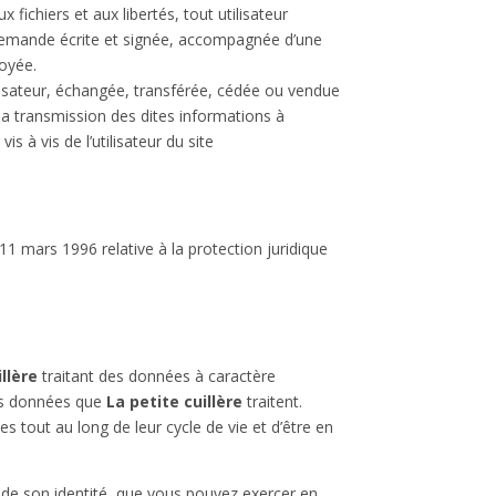
 fichiers et aux libertés, tout utilisateur
a demande écrite et signée, accompagnée d’une
voyée.
utilisateur, échangée, transférée, cédée ou vendue
 la transmission des dites informations à
 à vis de l’utilisateur du site
11 mars 1996 relative à la protection juridique
illère
traitant des données à caractère
des données que
La petite cuillère
traitent.
s tout au long de leur cycle de vie et d’être en
t de son identité, que vous pouvez exercer en