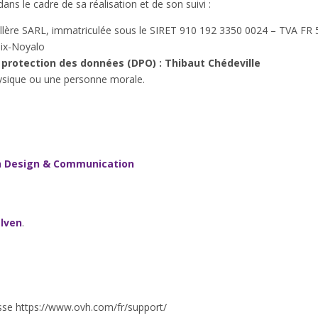
dans le cadre de sa réalisation et de son suivi :
Cuillère SARL, immatriculée sous le SIRET 910 192 3350 0024 – TVA F
eix-Noyalo
 protection des données (DPO) : Thibaut Chédeville
ysique ou une personne morale.
n Design & Communication
lven
.
esse https://www.ovh.com/fr/support/