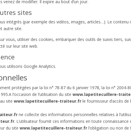
s venez de modifier. Il expire au bout d’un jour.
tres sites
enus intégrés (par exemple des vidéos, images, articles…). Le contenu 
t autre site.
r vous, utiliser des cookies, embarquer des outils de suivis tiers, su
é sur leur site web.
ience
ous utilisons Google Analytics.
onnelles
nt protégées par la loi n° 78-87 du 6 janvier 1978, la loi n° 2004-80
95.A l’occasion de l’utilisation du site
www.lapetitecuillere-traite
 au site
www.lapetitecuillere-traiteur.fr
le fournisseur d’accès de l
aiteur.fr
ne collecte des informations personnelles relatives à l’utili
teur.fr
. L’utilisateur fournit ces informations en toute connaissance
teur du site
www.lapetitecuillere-traiteur.fr
l’obligation ou non de 