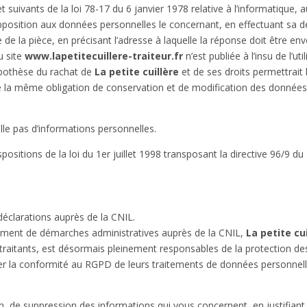
uivants de la loi 78-17 du 6 janvier 1978 relative à l’informatique, aux
 d’opposition aux données personnelles le concernant, en effectuant s
re de la pièce, en précisant l’adresse à laquelle la réponse doit être en
u site
www.lapetitecuillere-traiteur.fr
n’est publiée à l’insu de l’
hypothèse du rachat de
La petite cuillère
et de ses droits permettrait
e la même obligation de conservation et de modification des données vis
eille pas d’informations personnelles.
sitions de la loi du 1er juillet 1998 transposant la directive 96/9 du 
éclarations auprès de la CNIL.
ssement de démarches administratives auprès de la CNIL,
La petite cu
s-traitants, est désormais pleinement responsables de la protection 
surer la conformité au RGPD de leurs traitements de données personnelle
ion, de suppression des informations qui vous concernent, en justifian